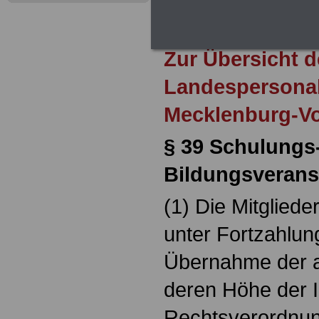
durch Neuordnung der amtsangeme
Alimentation
>>>zur (Vor)Beste
Zur Übersicht d
Landespersonal
Mecklenburg-V
§ 39
Schulungs
Bildungsv
(1) Die Mitgliede
unter Fortzahlun
Übernahme der 
deren Höhe der I
Rechtsverordnung