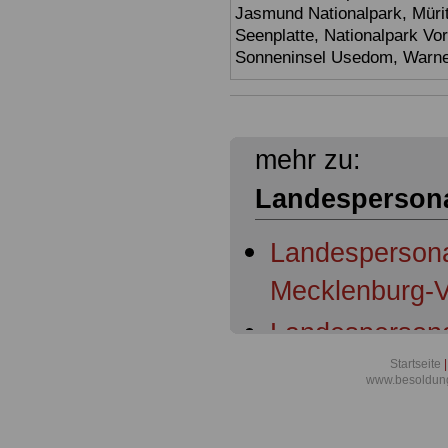
Jasmund Nationalpark, Müri
Seenplatte, Nationalpark V
Sonneninsel Usedom, Warne
mehr zu:
Landespersona
Landespersona
Mecklenburg-V
Landespersona
Mecklenburg-
Startseite
|
www.besoldun
Anwendungsbe