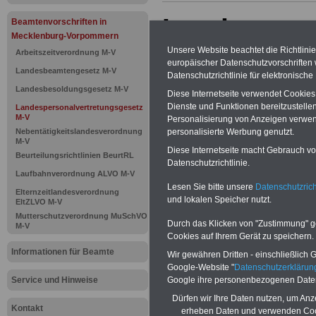
Landespers
Beamtenvorschriften in
Mecklenburg-Vorpommern
Mecklenbur
Unsere Website beachtet die Richtlini
Arbeitszeitverordnung M-V
europäischer Datenschutzvorschrifte
Landesbeamtengesetz M-V
Datenschutzrichtlinie für elektronisch
39 Schulun
Landesbesoldungsgesetz M-V
Diese Internetseite verwendet Cookie
Bildungsve
Dienste und Funktionen bereitzustell
Landespersonalvertretungsgesetz
M-V
Personalisierung von Anzeigen verwende
personalisierte Werbung genutzt.
Nebentätigkeitslandesverordnung
M-V
BEHÖRDEN-ABO
mit drei Ratgebern
Diese Internetseite macht Gebrauch von
Beurteilungsrichtlinien BeurtRL
25,00 Euro: Wissenswertes für Bea
Datenschutzrichtlinie.
und Beamte, Beamtenversorgungsre
Laufbahnverordnung ALVO M-V
(Bund/Länder) sowie Beihilferecht i
Lesen Sie bitte unsere
Datenschutzrich
Elternzeitlandesverordnung
Ländern. Alle drei Ratgeber sind über
und lokalen Speicher nutzt.
EltZLVO M-V
gegliedert und erläutern auch kompliz
Mutterschutzverordnung MuSchVO
Sachverhalte verständlich geregelt (
Durch das Klicken von "Zustimmung" geb
M-V
geeigenet für
Beschäftigte (Beamte
Cookies auf Ihrem Gerät zu speichern.
Tarifkräfte) von Mecklenburg-
Vorpommern).
.
Das
BEHÖRDEN-A
Informationen für Beamte
Wir gewähren Dritten - einschließlich Go
kann hier bestellt werden
Google-Website "
Datenschutzerkläru
ACHTUNG Neue Broschüre zum vorb
Google ihre personenbezogenen Date
Service und Hinweise
Teilweise fünfstellige Nachzahlungen
Dürfen wir Ihre Daten nutzen, um Anz
Beamtinnen & Beamte in Bund und 
Kontakt
erheben Daten und verwenden Cook