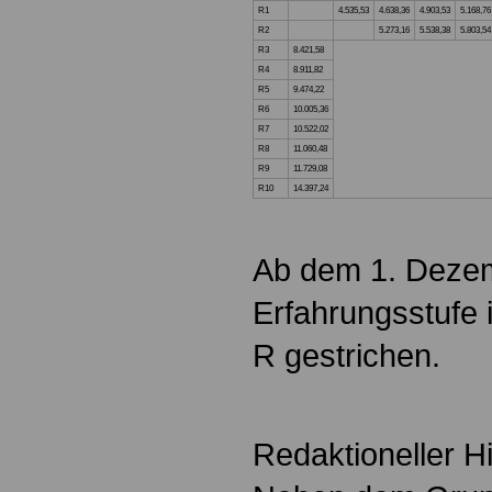
R1
4.535,53
4.638,36
4.903,53
5.168,76
R2
5.273,16
5.538,38
5.803,54
R3
8.421,58
R4
8.911,82
R5
9.474,22
R6
10.005,36
R7
10.522,02
R8
11.060,48
R9
11.729,08
R10
14.397,24
Ab dem 1. Dezem
Erfahrungsstufe
R gestrichen.
Redaktioneller H