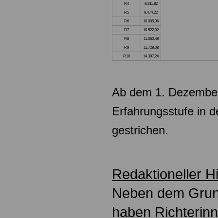
R4
8.911,82
R5
9.474,22
R6
10.005,36
R7
10.522,02
R8
11.060,48
R9
11.729,08
R10
14.397,24
Ab dem 1. Dezember
Erfahrungsstufe in 
gestrichen.
Redaktioneller H
Neben dem Grund
haben Richterinn