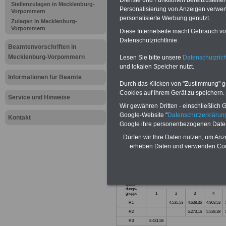
Dienste und Funktionen bereitzustell
Stellenzulagen in Mecklenburg-
Teilweise fünfstellige Nachzahlungen
Personalisierung von Anzeigen verwende
Vorpommern
Beamtinnen & Beamte in Bund und 
personalisierte Werbung genutzt.
durch Neuordnung der amtsangeme
Zulagen in Mecklenburg-
Vorpommern
Alimentation
>>>zur (Vor)Beste
Diese Internetseite macht Gebrauch von
Datenschutzrichtlinie.
Beamtenvorschriften in
Mecklenburg-Vorpommern
Lesen Sie bitte unsere
Datenschutzrich
und lokalen Speicher nutzt.
Informationen für Beamte
Richterbes
Durch das Klicken von "Zustimmung" geb
Cookies auf Ihrem Gerät zu speichern.
Service und Hinweise
Mecklenbu
Wir gewähren Dritten - einschließlich Go
Google-Website "
Datenschutzerkläru
Kontakt
Google ihre personenbezogenen Date
Dürfen wir Ihre Daten nutzen, um Anz
Besoldungsord
erheben Daten und verwenden Cook
Gültig ab 01.2.2
Besol-
dungs-
gruppe
1
2
3
4
R1
4.535,53
4.638,36
4.903,53
R2
5.273,16
5.538,38
R3
8.421,58