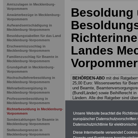
Amtszulagen in Mecklenburg-
Besoldung
Vorpommern
Anwärterbezüge in Mecklenburg-
Vorpommern
Besoldungs
Aufwandsentschädigung in
Mecklenburg-Vorpommern
Richterinne
Besoldungstabellen für das Land
Mecklenburg-Vorpommern
Landes Mec
Erschwerniszuschlag in
Mecklenburg-Vorpommern
Familienzuschlag für Beamte in
Vorpommern
Mecklenburg-Vorpommern
Grundgehalt in Mecklenburg-
Vorpommern
Hochschullehrerbesoldung in
BEHÖRDEN-ABO
mit drei Ratgebern
Mecklenburg-Vorpommern
25,00 Euro: Wissenswertes für Bea
und Beamte, Beamtenversorgungsre
Mehrarbeitsvergütung in
Mecklenburg-Vorpommern
(Bund/Länder) sowie Beihilferecht i
Ländern. Alle drei Ratgeber sind über
Professorenbesoldung in
gegliedert und erläutern auch kompliz
Mecklenburg-Vorpommern
Sachverhalte verständlich geregelt (
Richterbesoldung in Mecklenburg-
geeigenet für
Beschäftigte (Beamte
Unsere Website beachtet die Richtlini
Vorpommern
Tarifkräfte) von Mecklenburg-
europäischer Datenschutzvorschrifte
Sonderzahlungen für Beamte in
Vorpommern).
.
Das
BEHÖRDEN-A
Mecklenburg-Vorpommern
Datenschutzrichtlinie für elektronisch
kann hier bestellt werden
Stellenobergrenzen in
Diese Internetseite verwendet Cookie
ACHTUNG Neue Broschüre zum vorb
Mecklenburg-Vorpommern