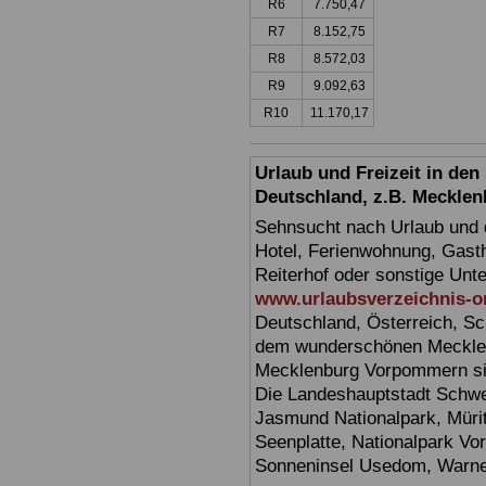
R6
7.750,47
R7
8.152,75
R8
8.572,03
R9
9.092,63
R10
11.170,17
Urlaub und Freizeit in de
Deutschland, z.B. Meckl
Sehnsucht nach Urlaub und d
Hotel, Ferienwohnung, Gasth
Reiterhof oder sonstige Unt
www.urlaubsverzeichnis-o
Deutschland, Österreich, Sc
dem wunderschönen Mecklen
Mecklenburg Vorpommern sin
Die Landeshauptstadt Schwer
Jasmund Nationalpark, Müri
Seenplatte, Nationalpark V
Sonneninsel Usedom, Warne