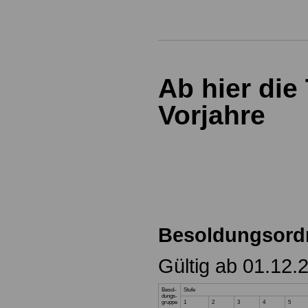
Ab hier die
Vorjahre
Besoldungsord
Gültig ab 01.12.
Besol-
Stufe
dungs-
gruppe
1
2
3
4
5