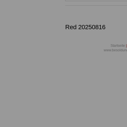
Red 20250816
Startseite
|
www.besoldun