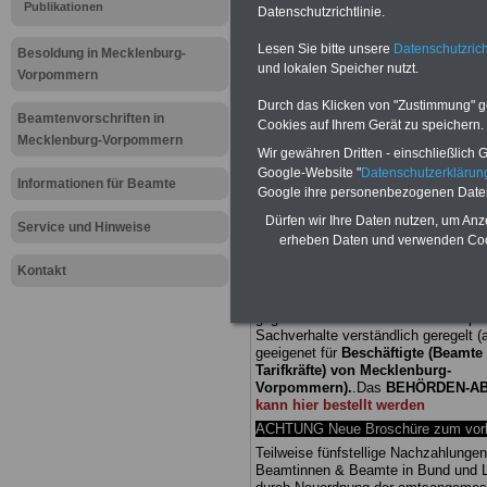
Publikationen
Datenschutzrichtlinie.
Meldung fü
Lesen Sie bitte unsere
Datenschutzrich
Besoldung in Mecklenburg-
und lokalen Speicher nutzt.
öffentliche
Vorpommern
Durch das Klicken von "Zustimmung" geb
Mecklenbu
Beamtenvorschriften in
Cookies auf Ihrem Gerät zu speichern.
Mecklenburg-Vorpommern
Wir gewähren Dritten - einschließlich Go
Betreuung i
Google-Website "
Datenschutzerkläru
Informationen für Beamte
Google ihre personenbezogenen Date
Dürfen wir Ihre Daten nutzen, um Anz
Service und Hinweise
BEHÖRDEN-ABO
mit drei Ratgebern
erheben Daten und verwenden Cook
25,00 Euro: Wissenswertes für Bea
und Beamte, Beamtenversorgungsre
Kontakt
(Bund/Länder) sowie Beihilferecht i
Ländern. Alle drei Ratgeber sind über
gegliedert und erläutern auch kompliz
Sachverhalte verständlich geregelt (
geeigenet für
Beschäftigte (Beamte
Tarifkräfte) von Mecklenburg-
Vorpommern).
.
Das
BEHÖRDEN-A
kann hier bestellt werden
ACHTUNG Neue Broschüre zum vorb
Teilweise fünfstellige Nachzahlungen
Beamtinnen & Beamte in Bund und 