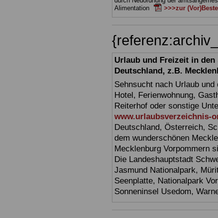
durch Neuordnung der amtsangeme
Alimentation
>>>zur (Vor)Beste
{referenz:arch
Urlaub und Freizeit in de
Deutschland, z.B. Meckl
Sehnsucht nach Urlaub und d
Hotel, Ferienwohnung, Gasth
Reiterhof oder sonstige Unt
www.urlaubsverzeichnis-o
Deutschland, Österreich, Sc
dem wunderschönen Mecklen
Mecklenburg Vorpommern sin
Die Landeshauptstadt Schwer
Jasmund Nationalpark, Müri
Seenplatte, Nationalpark V
Sonneninsel Usedom, Warne