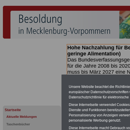
Hohe Nachzahlung für B
geringe Alimentation)
Das Bundesverfassungsgeri
für die Jahre 2008 bis 2020
muss bis
März 2027 eine N
die zun hohen Nachzahlun
(Beamte & Ruhestandsbea
Unsere Website beachtet die Richtlini
geben (Medienberichten z
europäischer Datenschutzvorschrifte
mind.
3.000 und 13.000 E
Datenschutzrichtlinie für elektronisch
hierzu eine Broschüre her
Diese Internetseite verwendet Cookie
des Gesetzentwurfs der Bu
Startseite
Dienste und Funktionen bereitzustell
(wahrscheinlich im Quarta
Personalisierung von Anzeigen verwende
Aktuelle Meldungen
Broschüre
.
personalisierte Werbung genutzt.
Taschenbücher
Diese Internetseite macht Gebrauch von