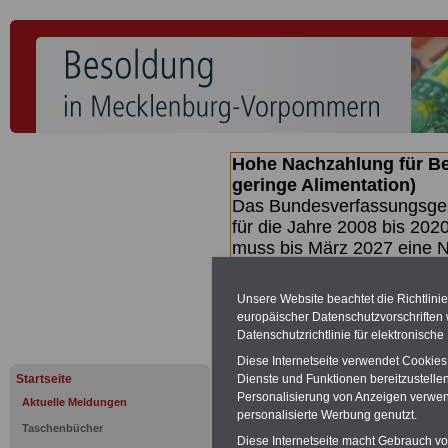
Hohe Nachzahlung für B
geringe Alimentation)
Das Bundesverfassungsgeri
für die Jahre 2008 bis 2020
muss bis
März 2027 eine N
die zun hohen Nachzahlun
(Beamte & Ruhestandsbea
Unsere Website beachtet die Richtlini
geben (Medienberichten z
europäischer Datenschutzvorschrifte
mind.
3.000 und 13.000 E
Datenschutzrichtlinie für elektronisch
hierzu eine Broschüre her
Diese Internetseite verwendet Cookie
des Gesetzentwurfs der Bu
Startseite
Dienste und Funktionen bereitzustell
(wahrscheinlich im Quarta
Personalisierung von Anzeigen verwende
Aktuelle Meldungen
Broschüre
.
personalisierte Werbung genutzt.
Taschenbücher
Diese Internetseite macht Gebrauch von