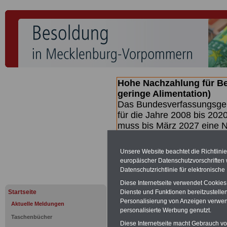
Hohe Nachzahlung für B
geringe Alimentation)
Das Bundesverfassungsgeri
für die Jahre 2008 bis 2020
muss bis
März 2027 eine N
die zun hohen Nachzahlun
(Beamte & Ruhestandsbea
Unsere Website beachtet die Richtlini
geben (Medienberichten z
europäischer Datenschutzvorschrifte
mind.
3.000 und 13.000 E
Datenschutzrichtlinie für elektronisch
hierzu eine Broschüre her
Diese Internetseite verwendet Cookie
des Gesetzentwurfs der Bu
Startseite
Dienste und Funktionen bereitzustell
(wahrscheinlich im Quarta
Personalisierung von Anzeigen verwende
Aktuelle Meldungen
Broschüre
.
personalisierte Werbung genutzt.
Taschenbücher
Diese Internetseite macht Gebrauch von