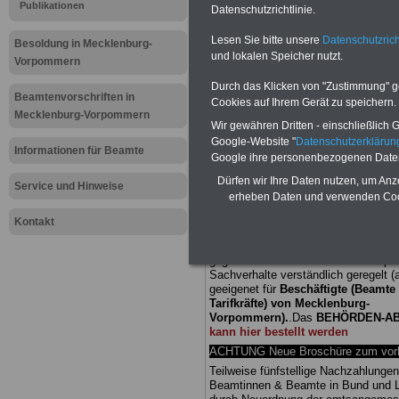
Publikationen
Datenschutzrichtlinie.
Meldung fü
Lesen Sie bitte unsere
Datenschutzrich
Besoldung in Mecklenburg-
und lokalen Speicher nutzt.
öffentliche
Vorpommern
Durch das Klicken von "Zustimmung" geb
Mecklenbu
Beamtenvorschriften in
Cookies auf Ihrem Gerät zu speichern.
Mecklenburg-Vorpommern
Wir gewähren Dritten - einschließlich Go
Kita-Qualit
Google-Website "
Datenschutzerkläru
Informationen für Beamte
Google ihre personenbezogenen Date
Dürfen wir Ihre Daten nutzen, um Anz
Service und Hinweise
BEHÖRDEN-ABO
mit drei Ratgebern
erheben Daten und verwenden Cook
25,00 Euro: Wissenswertes für Bea
und Beamte, Beamtenversorgungsre
Kontakt
(Bund/Länder) sowie Beihilferecht i
Ländern. Alle drei Ratgeber sind über
gegliedert und erläutern auch kompliz
Sachverhalte verständlich geregelt (
geeigenet für
Beschäftigte (Beamte
Tarifkräfte) von Mecklenburg-
Vorpommern).
.
Das
BEHÖRDEN-A
kann hier bestellt werden
ACHTUNG Neue Broschüre zum vorb
Teilweise fünfstellige Nachzahlungen
Beamtinnen & Beamte in Bund und 