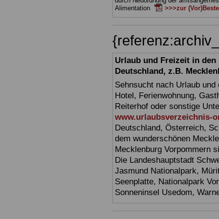
durch Neuordnung der amtsangeme
Alimentation
>>>zur (Vor)Beste
{referenz:arch
Urlaub und Freizeit in de
Deutschland, z.B. Meckl
Sehnsucht nach Urlaub und d
Hotel, Ferienwohnung, Gasth
Reiterhof oder sonstige Unt
www.urlaubsverzeichnis-o
Deutschland, Österreich, Sc
dem wunderschönen Mecklen
Mecklenburg Vorpommern sin
Die Landeshauptstadt Schwer
Jasmund Nationalpark, Müri
Seenplatte, Nationalpark V
Sonneninsel Usedom, Warne