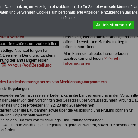
 sowie Beihilferecht in Bund und
Dienst.
Zum Komplett-preis von 15 Euro 
hre Daten nutzen, um Anzeigen einzublenden, die für Sie relevant sein könnten? U
 drei Ratgeber sind übersichtlich
Jahr können Sie zehn Bücher als eBook
d erläutern auch komplizierte
herunterladen, auch für Beschäftigte - B
aten und verwenden Cookies, um personalisierte Anzeigen einzublenden und Me
verständlich geregelt (auch
und Tarifbeschäftigte - des
Landes
erfassen.
r
Beschäftigte (Beamte und
Mecklenburg-Vorpommern
geeignet: di
Ja, ich stimme zu!
 von Mecklenburg-
Bücher behandeln Beamtenrecht, Besold
).
.
Das
BEHÖRDEN-ABO
>>>
Beihilferecht, Beamtenver-sorgungsrecht
stellt werden
ums Geld, Nebentätigkeitsrecht, Frauen 
öffentl. Dienst. und Berufseinstieg im
e Broschüre zum vorbestellen:
öffentlichen Dienst.
fstellige Nachzahlungen für
Man kann die eBooks herunterladen,
& Beamte in Bund und Ländern
ausdrucken und lesen
>>>mehr
dnung der amtsangemessen
Informationen
n
>>>zur (Vor)Bestellung
t des Landesbeamtengesetzes von Mecklenburg-Vorpommern
ende Regelungen
 besonderen Verhältnisse es erfordern, kann die Landesregierung in den Vorschrift
 der Lehrer von den Vorschriften des Gesetzes über Voraussetzungen, Art und Da
ienstes und der Probezeit (§§ 22, 23 und 26) abweichen.
schriften über die Laufbahnen sowie über die Ausbildung und Prüfung können für
al- und Körperschaftsbeamten,
ichtlich des Erlasses von Ausbildungs- und Prüfungsordnungen
abweichende Zuständigkeitsregelungen getroffen werden, soweit die besonderen
 erfordern.