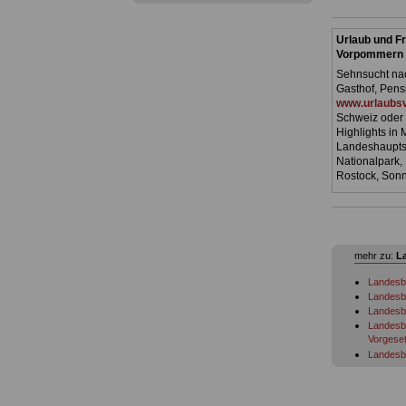
Urlaub und Fr
Vorpommern
Sehnsucht nac
Gasthof, Pens
www.urlaubsv
Schweiz oder 
Highlights in
Landeshauptst
Nationalpark,
Rostock, Son
mehr zu:
L
Landesb
Landesb
Landesbe
Landesb
Vorgeset
Landesb
des Bea
Landesb
Landesb