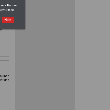
im
>>>
OnlineBuch
für nur 7,50 Euro
nsere Partner
eamte
sswerte zu
ACHTUNG
Nebentätigkeitsrecht:
vor Jobaufnahme
schlau machen
e
Nein
>>>
OnlineBuch
für nur 7,50 Euro
ung,
, Rund
im
Ratgeber für nur 7,50 Euro
Beihilfe
in Bund und Ländern oder zum
Beamtenversorgungsrecht
en über
uer des