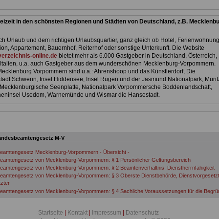
eizeit in den schönsten Regionen und Städten von Deutschland, z.B. Mecklenbu
h Urlaub und dem richtigen Urlaubsquartier, ganz gleich ob Hotel, Ferienwohnung
ion, Appartement, Bauernhof, Reiterhof oder sonstige Unterkunft. Die Website
erzeichnis-online.de
bietet mehr als 6.000 Gastgeber in Deutschland, Österreich,
Italien, u.a. auch Gastgeber aus dem wunderschönen Mecklenburg-Vorpommern.
 Mecklenburg Vorpommern sind u.a.: Ahrenshoop und das Künstlerdorf, Die
adt Schwerin, Insel Hiddensee, Insel Rügen und der Jasmund Nationalpark, Mürit
 Mecklenburgische Seenplatte, Nationalpark Vorpommersche Boddenlandschaft,
neninsel Usedom, Warnemünde und Wismar die Hansestadt.
andesbeamtengesetz M-V
eamtengesetz Mecklenburg-Vorpommern - Übersicht -
eamtengesetz von Mecklenburg-Vorpommern: § 1 Persönlicher Geltungsbereich
amtengesetz von Mecklenburg-Vorpommern: § 2 Beamtenverhältnis, Dienstherrnfähigkeit
eamtengesetz von Mecklenburg-Vorpommern: § 3 Oberste Dienstbehörde, Dienstvorgesetzt
zter
eamtengesetz von Mecklenburg-Vorpommern: § 4 Sachliche Voraussetzungen für die Begr
mtenverhältnisses
eamtengesetz von Mecklenburg-Vorpommern: § 5 Arten des Beamtenverhältnisses
Startseite
|
Kontakt
|
Impressum
|
Datenschutz
eamtengesetz von Mecklenburg-Vorpommern: § 6 Praktikantenverhältnis