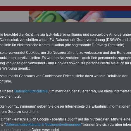
e beachtet die Richtlinie zur EU-Nutzereinwilligung und spiegelt die Anforderung
 Datenschutzvorschriften wider: EU-Datenschutz-Grundverordnung (DSGVO) und d
chtlinie für elektronische Kommunikation (die sogenannte E-Privacy-Richtlinie).
hlung für Beamte & Ruhestandsbeamte (zu geringe Alimentation)
fassungsgericht hat die Landesbesoldung von Berlin für die Jahre 2008 bis
tseite verwendet Cookies, um die Nutzererfahrung zu verbessern und den Benutze
assungswidrig erklärt (Berlin muss bis
März 2027 eine Neuregelung der
unktionen bereitzustellen. Es werden Nutzerdaten - auch ihre personenbezogenen
schließen, die zun hohen Nachzahlungen führen wird). Auch beim Bund
ung von Anzeigen verwendet - und Cookies sowohl für personalisierte als auch für 
hestandsbeamte) wird es hohe Nachzahlungen geben (Medienberichten
te Werbung genutzt.
en
alle (!) Beamte
zwischen mind.
3.000 und 13.000 Euro
,rechnen. Der INFO
hierzu eine Broschüre heraus, die unmittelbar nach dem Beschluss des
tseite macht Gebrauch von Cookies von Dritten, siehe dazu weitere Details in der
s der Bundesregierung vorgelegt wird (wahrscheinlich im Quartal.2026
htlinie.
Vor)Bestellung der Broschüre
.
te unsere
Datenschutzrichtlinie
, um mehr darüber zu erfahren, wie diese Internetse
peicher nutzt.
mtengesetz von Mecklenburg-Vorpommern: § 29 Abweich
cken von "Zustimmung" geben Sie dieser Internetseite die Erlaubnis, Informationen
en
hrem Gerät zu speichern.
-ABO
mit drei Ratgebern für nur
PDF-SERVICE:
ritten - einschließlich Google - ebenfalls Zugriff auf die Nutzerdaten. Mithilfe eine
Wissenswertes für Beamtinnen
Zehn Bücher bzw. eBooks zu wichtige
te "
Datenschutzerklärung & Nutzungsbedingungen
" können Sie sich darüber infor
 Beamtenversorgungsrecht
Themen für Beamte und dem Öffentlic
personenbezogenen Daten verwendet.