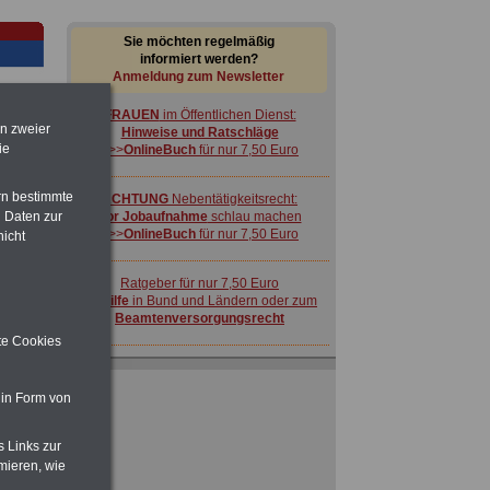
Sie möchten regelmäßig
informiert werden?
Anmeldung zum Newsletter
FRAUEN
im Öffentlichen Dienst:
en zweier
Hinweise und Ratschläge
ie
>>>
OnlineBuch
für nur 7,50 Euro
rn bestimmte
ACHTUNG
Nebentätigkeitsrecht:
 Daten zur
vor Jobaufnahme
schlau machen
>>>
OnlineBuch
für nur 7,50 Euro
nicht
-
Ratgeber für nur 7,50 Euro
Beihilfe
in Bund und Ländern oder zum
Beamtenversorgungsrecht
ite Cookies
ende
 in Form von
s Links zur
n
FRAUEN
im Öffentlichen Dienst:
mieren, wie
hen
Hinweise und Ratschläge