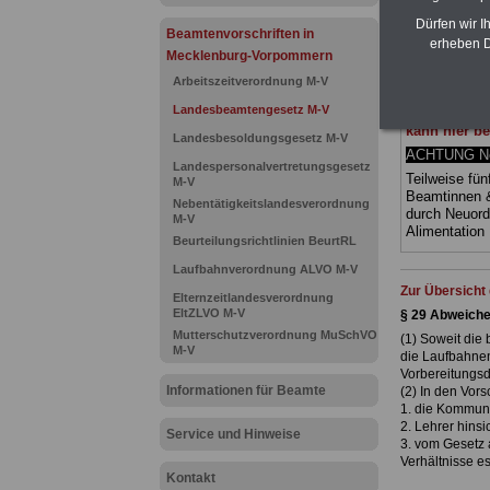
(Bund/Länder)
Dürfen wir I
Ländern. Alle
Beamtenvorschriften in
gegliedert un
erheben D
Mecklenburg-Vorpommern
Sachverhalte 
geeigenet fü
Arbeitszeitverordnung M-V
Tarifkräfte)
Landesbeamtengesetz M-V
Vorpommern
kann hier be
Landesbesoldungsgesetz M-V
ACHTUNG Neu
Landespersonalvertretungsgesetz
Teilweise fün
M-V
Beamtinnen 
Nebentätigkeitslandesverordnung
durch Neuor
M-V
Alimentatio
Beurteilungsrichtlinien BeurtRL
Laufbahnverordnung ALVO M-V
Zur Übersich
Elternzeitlandesverordnung
EltZLVO M-V
§ 29 Abweich
Mutterschutzverordnung MuSchVO
(1) Soweit die
M-V
die Laufbahnen
Vorbereitungsd
Informationen für Beamte
(2) In den Vor
1. die Kommun
2. Lehrer hins
Service und Hinweise
3. vom Gesetz 
Verhältnisse es
Kontakt